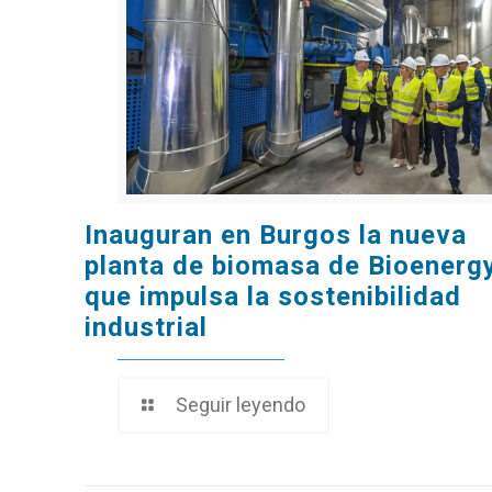
Inauguran en Burgos la nueva planta de biomasa
Inauguran en Burgos la nueva
planta de biomasa de Bioenerg
que impulsa la sostenibilidad
de Bioenergy que impulsa la sostenibilidad
industrial
industrial
Seguir leyendo