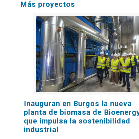
Más proyectos
Inauguran en Burgos la nueva planta de biomasa
Inauguran en Burgos la nueva
planta de biomasa de Bioenerg
que impulsa la sostenibilidad
de Bioenergy que impulsa la sostenibilidad
industrial
industrial